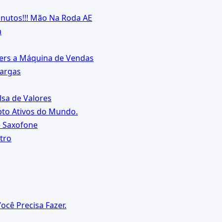
inutos!!! Mão Na Roda AE
a
vers a Máquina de Vendas
Vargas
sa de Valores
pto Ativos do Mundo.
e Saxofone
tro
cê Precisa Fazer.