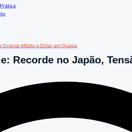
Prática
nto
no Oriente Médio e Dólar em Queda
e: Recorde no Japão, Tens