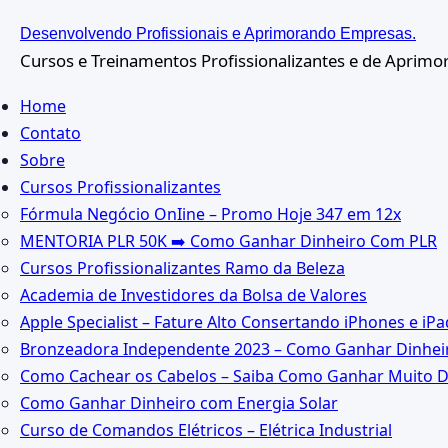
Ir
Desenvolvendo Profissionais e Aprimorando Empresas.
para
Cursos e Treinamentos Profissionalizantes e de Aprim
o
Home
conteúdo
Contato
Sobre
Cursos Profissionalizantes
Fórmula Negócio OnIine – Promo Hoje 347 em 12x
MENTORIA PLR 50K ➡️ Como Ganhar Dinheiro Com PLR
Cursos Profissionalizantes Ramo da Beleza
Academia de Investidores da Bolsa de Valores
Apple Specialist – Fature Alto Consertando iPhones e iPa
Bronzeadora Independente 2023 – Como Ganhar Dinheir
Como Cachear os Cabelos – Saiba Como Ganhar Muito D
Como Ganhar Dinheiro com Energia Solar
Curso de Comandos Elétricos – Elétrica Industrial