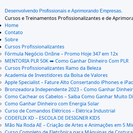
Ir
Desenvolvendo Profissionais e Aprimorando Empresas.
para
Cursos e Treinamentos Profissionalizantes e de Aprimo
o
Home
conteúdo
Contato
Sobre
Cursos Profissionalizantes
Fórmula Negócio OnIine – Promo Hoje 347 em 12x
MENTORIA PLR 50K ➡️ Como Ganhar Dinheiro Com PLR
Cursos Profissionalizantes Ramo da Beleza
Academia de Investidores da Bolsa de Valores
Apple Specialist – Fature Alto Consertando iPhones e iPa
Bronzeadora Independente 2023 – Como Ganhar Dinheir
Como Cachear os Cabelos – Saiba Como Ganhar Muito Di
Como Ganhar Dinheiro com Energia Solar
Curso de Comandos Elétricos – Elétrica Industrial
CODEFLIX XD – ESCOLA DE DESIGNER KIDS
Mão Na Roda AE – Criação de Artes e Animações em 5 Mi
Curso Completo de Eletrônica para Máquinas de Costura