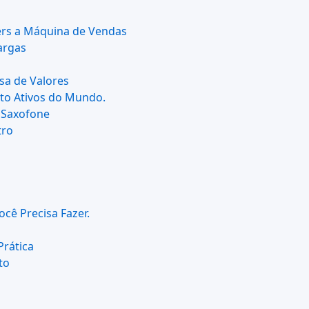
ers a Máquina de Vendas
argas
sa de Valores
pto Ativos do Mundo.
 Saxofone
tro
cê Precisa Fazer.
Prática
to