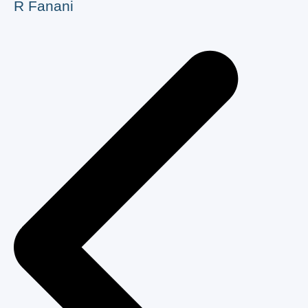
R Fanani
Navegação
de
Post