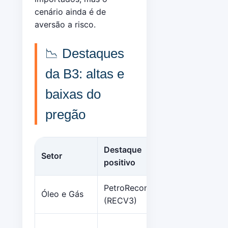
cenário ainda é de
aversão a risco.
📉 Destaques
da B3: altas e
baixas do
pregão
Destaque
Setor
Variação
positivo
PetroReconcavo
Óleo e Gás
+3,82%
(RECV3)