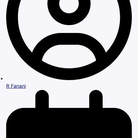
R Fanani