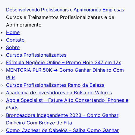
I
Desenvolvendo Profissionais e Aprimorando Empresas.
r
Cursos e Treinamentos Profissionalizantes e de
p
Aprimoramento
a
Home
r
Contato
a
Sobre
o
Cursos Profissionalizantes
c
Fórmula Negócio OnIine – Promo Hoje 347 em 12x
o
MENTORIA PLR 50K ➡️ Como Ganhar Dinheiro Com
n
PLR
t
Cursos Profissionalizantes Ramo da Beleza
e
Academia de Investidores da Bolsa de Valores
ú
Apple Specialist – Fature Alto Consertando iPhones e
d
iPads
o
Bronzeadora Independente 2023 – Como Ganhar
Dinheiro Com Bronze de Fita
Como Cachear os Cabelos – Saiba Como Ganhar