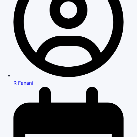
R Fanani