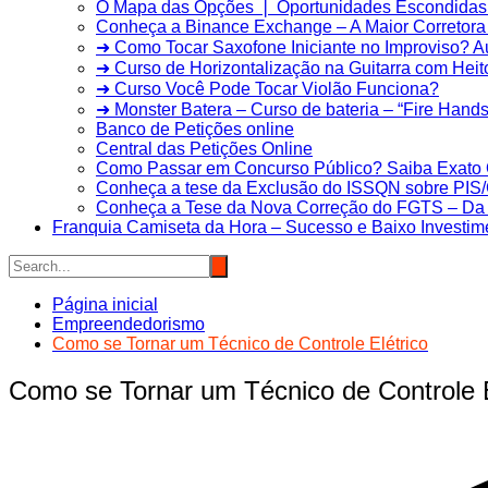
O Mapa das Opções ❘ Oportunidades Escondidas 
Conheça a Binance Exchange – A Maior Corretora 
➜ Como Tocar Saxofone Iniciante no Improviso? 
➜ Curso de Horizontalização na Guitarra com Heit
➜ Curso Você Pode Tocar Violão Funciona?
➜ Monster Batera – Curso de bateria – “Fire Hands”
Banco de Petições online
Central das Petições Online
Como Passar em Concurso Público? Saiba Exato 
Conheça a tese da Exclusão do ISSQN sobre PI
Conheça a Tese da Nova Correção do FGTS – Da T
Franquia Camiseta da Hora – Sucesso e Baixo Investim
Página inicial
Empreendedorismo
Como se Tornar um Técnico de Controle Elétrico
Como se Tornar um Técnico de Controle E