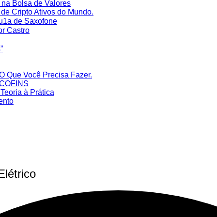
na Bolsa de Valores
de Cripto Ativos do Mundo.
Au1a de Saxofone
or Castro
‎
O Que Você Precisa Fazer.
S/COFINS
eoria à Prática
ento
létrico