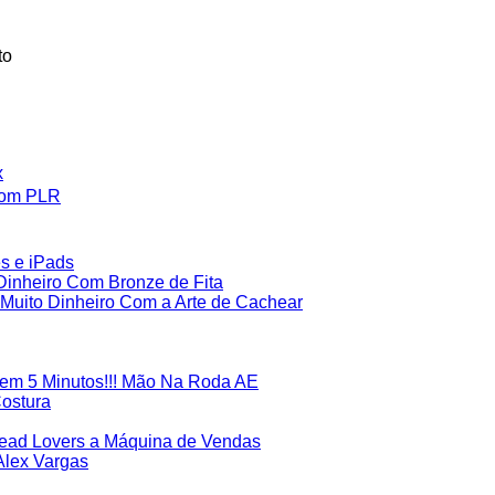
to
x
Com PLR
es e iPads
inheiro Com Bronze de Fita
uito Dinheiro Com a Arte de Cachear
em 5 Minutos!!! Mão Na Roda AE
Costura
Lead Lovers a Máquina de Vendas
Alex Vargas