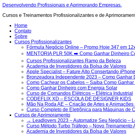
Ir
Desenvolvendo Profissionais e Aprimorando Empresas.
para
Cursos e Treinamentos Profissionalizantes e de Aprimoramen
o
conteúdo
Home
Contato
Sobre
Cursos Profissionalizantes
Fórmula Negócio OnIine – Promo Hoje 347 em 12
MENTORIA PLR 50K ➡️ Como Ganhar Dinheiro 
Cursos Profissionalizantes Ramo da Beleza
Academia de Investidores da Bolsa de Valores
Apple Specialist – Fature Alto Consertando iPhon
Bronzeadora Independente 2023 – Como Ganhar D
Como Cachear os Cabelos – Saiba Como Ganhar M
Como Ganhar Dinheiro com Energia Solar
Curso de Comandos Elétricos – Elétrica Industrial
CODEFLIX XD – ESCOLA DE DESIGNER KIDS
Mão Na Roda AE – Criação de Artes e Animações 
Curso Completo de Eletrônica para Máquinas de 
Cursos de Aprimoramento
→ Leadlovers 2023 – Automatize Seu Negócio – 
Curso Método Turbo Tráfego – Novo Treinamento 
Academia de Investidores da Bolsa de Valores