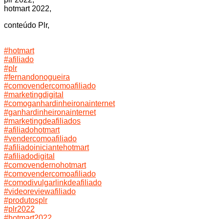
hotmart 2022,
conteúdo Plr,
#hotmart
#afiliado
#plr
#fernandonogueira
#comovendercomoafiliado
#marketingdigital
#comoganhardinheironainternet
#ganhardinheironainternet
#marketingdeafiliados
#afiliadohotmart
#vendercomoafiliado
#afiliadoiniciantehotmart
#afiliadodigital
#comovendernohotmart
#comovendercomoafiliado
#comodivulgarlinkdeafiliado
#videoreviewafiliado
#produtosplr
#plr2022
#hotmart2022