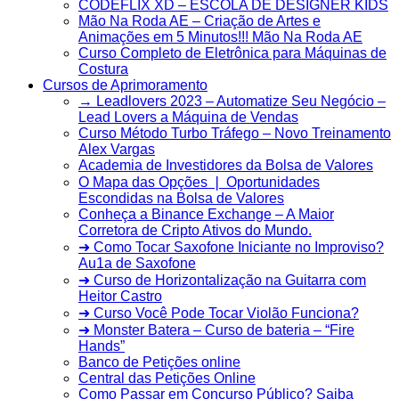
CODEFLIX XD – ESCOLA DE DESIGNER KIDS
Mão Na Roda AE – Criação de Artes e
Animações em 5 Minutos!!! Mão Na Roda AE
Curso Completo de Eletrônica para Máquinas de
Costura
Cursos de Aprimoramento
→ Leadlovers 2023 – Automatize Seu Negócio –
Lead Lovers a Máquina de Vendas
Curso Método Turbo Tráfego – Novo Treinamento
Alex Vargas
Academia de Investidores da Bolsa de Valores
O Mapa das Opções ❘ Oportunidades
Escondidas na Bolsa de Valores
Conheça a Binance Exchange – A Maior
Corretora de Cripto Ativos do Mundo.
➜ Como Tocar Saxofone Iniciante no Improviso?
Au1a de Saxofone
➜ Curso de Horizontalização na Guitarra com
Heitor Castro
➜ Curso Você Pode Tocar Violão Funciona?
➜ Monster Batera – Curso de bateria – “Fire
Hands”‎
Banco de Petições online
Central das Petições Online
Como Passar em Concurso Público? Saiba