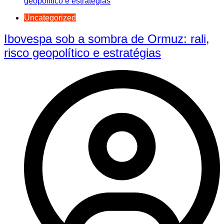
Uncategorized
Ibovespa sob a sombra de Ormuz: rali,
risco geopolítico e estratégias