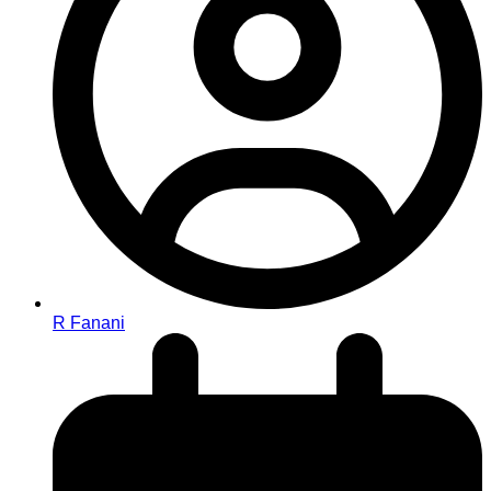
R Fanani