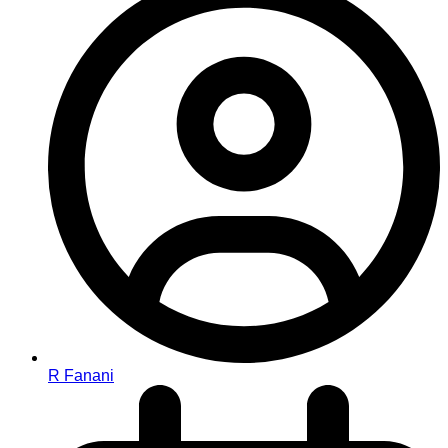
R Fanani