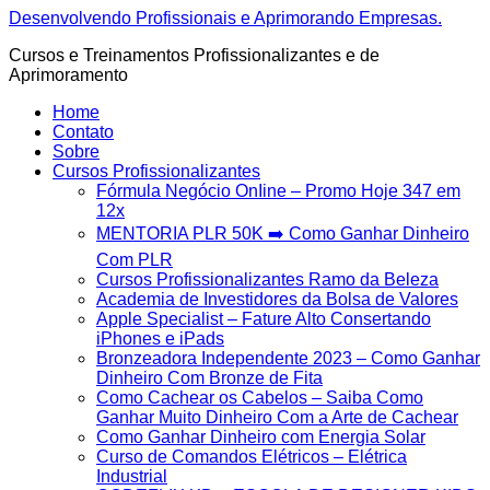
Ir
Desenvolvendo Profissionais e Aprimorando Empresas.
para
Cursos e Treinamentos Profissionalizantes e de
o
Aprimoramento
conteúdo
Home
Contato
Sobre
Cursos Profissionalizantes
Fórmula Negócio OnIine – Promo Hoje 347 em
12x
MENTORIA PLR 50K ➡️ Como Ganhar Dinheiro
Com PLR
Cursos Profissionalizantes Ramo da Beleza
Academia de Investidores da Bolsa de Valores
Apple Specialist – Fature Alto Consertando
iPhones e iPads
Bronzeadora Independente 2023 – Como Ganhar
Dinheiro Com Bronze de Fita
Como Cachear os Cabelos – Saiba Como
Ganhar Muito Dinheiro Com a Arte de Cachear
Como Ganhar Dinheiro com Energia Solar
Curso de Comandos Elétricos – Elétrica
Industrial