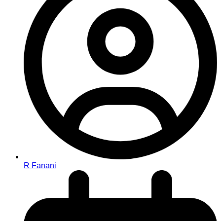
R Fanani