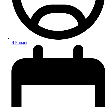
R Fanani