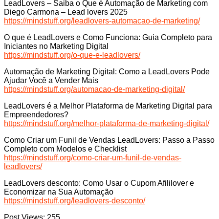
LeadLovers – Saiba o Que é Automação de Marketing com
Diego Carmona – Lead lovers 2025
https://mindstuff.org/leadlovers-automacao-de-marketing/
O que é LeadLovers e Como Funciona: Guia Completo para
Iniciantes no Marketing Digital
https://mindstuff.org/o-que-e-leadlovers/
Automação de Marketing Digital: Como a LeadLovers Pode
Ajudar Você a Vender Mais
https://mindstuff.org/automacao-de-marketing-digital/
LeadLovers é a Melhor Plataforma de Marketing Digital para
Empreendedores?
https://mindstuff.org/melhor-plataforma-de-marketing-digital/
Como Criar um Funil de Vendas LeadLovers: Passo a Passo
Completo com Modelos e Checklist
https://mindstuff.org/como-criar-um-funil-de-vendas-
leadlovers/
LeadLovers desconto: Como Usar o Cupom Afililover e
Economizar na Sua Automação
https://mindstuff.org/leadlovers-desconto/
Post Views:
255