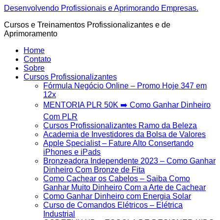
Ir
Desenvolvendo Profissionais e Aprimorando Empresas.
para
Cursos e Treinamentos Profissionalizantes e de
o
Aprimoramento
conteúdo
Home
Contato
Sobre
Cursos Profissionalizantes
Fórmula Negócio OnIine – Promo Hoje 347 em
12x
MENTORIA PLR 50K ➡️ Como Ganhar Dinheiro
Com PLR
Cursos Profissionalizantes Ramo da Beleza
Academia de Investidores da Bolsa de Valores
Apple Specialist – Fature Alto Consertando
iPhones e iPads
Bronzeadora Independente 2023 – Como Ganhar
Dinheiro Com Bronze de Fita
Como Cachear os Cabelos – Saiba Como
Ganhar Muito Dinheiro Com a Arte de Cachear
Como Ganhar Dinheiro com Energia Solar
Curso de Comandos Elétricos – Elétrica
Industrial