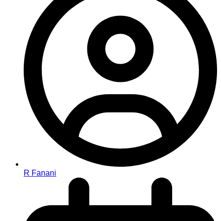
R Fanani