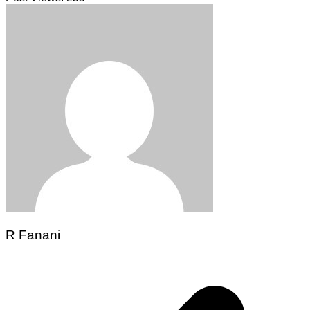
R Fanani
Navegação
de
Post