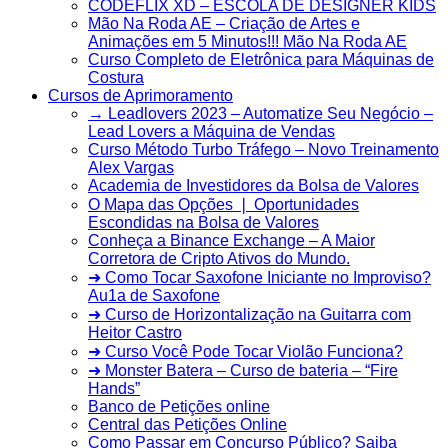
CODEFLIX XD – ESCOLA DE DESIGNER KIDS
Mão Na Roda AE – Criação de Artes e
Animações em 5 Minutos!!! Mão Na Roda AE
Curso Completo de Eletrônica para Máquinas de
Costura
Cursos de Aprimoramento
→ Leadlovers 2023 – Automatize Seu Negócio –
Lead Lovers a Máquina de Vendas
Curso Método Turbo Tráfego – Novo Treinamento
Alex Vargas
Academia de Investidores da Bolsa de Valores
O Mapa das Opções ❘ Oportunidades
Escondidas na Bolsa de Valores
Conheça a Binance Exchange – A Maior
Corretora de Cripto Ativos do Mundo.
➜ Como Tocar Saxofone Iniciante no Improviso?
Au1a de Saxofone
➜ Curso de Horizontalização na Guitarra com
Heitor Castro
➜ Curso Você Pode Tocar Violão Funciona?
➜ Monster Batera – Curso de bateria – “Fire
Hands”‎
Banco de Petições online
Central das Petições Online
Como Passar em Concurso Público? Saiba