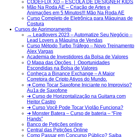
CODEFLIX XD – ESCOLA DE DESIGNER KIDS
Mão Na Roda AE – Criação de Artes e
Animações em 5 Minutos!!! Mão Na Roda AE
Curso Completo de Eletrônica para Máquinas de
Costura
Cursos de Aprimoramento
→ Leadlovers 2023 – Automatize Seu Negócio –
Lead Lovers a Máquina de Vendas
Curso Método Turbo Tráfego – Novo Treinamento
Alex Vargas
Academia de Investidores da Bolsa de Valores
O Mapa das Opções ❘ Oportunidades
Escondidas na Bolsa de Valores
Conheça a Binance Exchange – A Maior
Corretora de Cripto Ativos do Mundo.
➜ Como Tocar Saxofone Iniciante no Improviso?
Au1a de Saxofone
➜ Curso de Horizontalização na Guitarra com
Heitor Castro
➜ Curso Você Pode Tocar Violão Funciona?
➜ Monster Batera – Curso de bateria – “Fire
Hands”‎
Banco de Petições online
Central das Petições Online
Como Passar em Concurso Público? Saiba