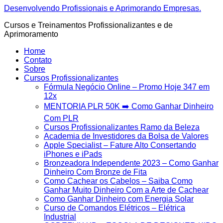
Ir
Desenvolvendo Profissionais e Aprimorando Empresas.
para
Cursos e Treinamentos Profissionalizantes e de
o
Aprimoramento
conteúdo
Home
Contato
Sobre
Cursos Profissionalizantes
Fórmula Negócio OnIine – Promo Hoje 347 em
12x
MENTORIA PLR 50K ➡️ Como Ganhar Dinheiro
Com PLR
Cursos Profissionalizantes Ramo da Beleza
Academia de Investidores da Bolsa de Valores
Apple Specialist – Fature Alto Consertando
iPhones e iPads
Bronzeadora Independente 2023 – Como Ganhar
Dinheiro Com Bronze de Fita
Como Cachear os Cabelos – Saiba Como
Ganhar Muito Dinheiro Com a Arte de Cachear
Como Ganhar Dinheiro com Energia Solar
Curso de Comandos Elétricos – Elétrica
Industrial