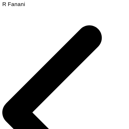
R Fanani
Navegação
de
Post