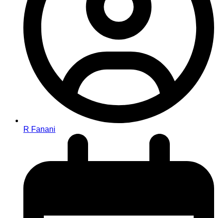
R Fanani