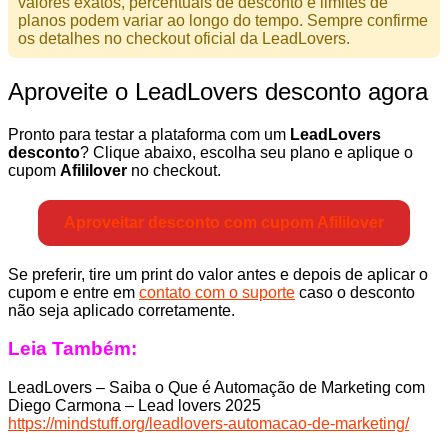
valores exatos, percentuais de desconto e limites de
planos podem variar ao longo do tempo. Sempre confirme
os detalhes no checkout oficial da LeadLovers.
Aproveite o LeadLovers desconto agora
Pronto para testar a plataforma com um
LeadLovers
desconto
? Clique abaixo, escolha seu plano e aplique o
cupom
Afililover
no checkout.
Aproveitar desconto com cupom Afililover
Se preferir, tire um print do valor antes e depois de aplicar o
cupom e entre em
contato com o suporte
caso o desconto
não seja aplicado corretamente.
Leia Também:
LeadLovers – Saiba o Que é Automação de Marketing com
Diego Carmona – Lead lovers 2025
https://mindstuff.org/leadlovers-automacao-de-marketing/