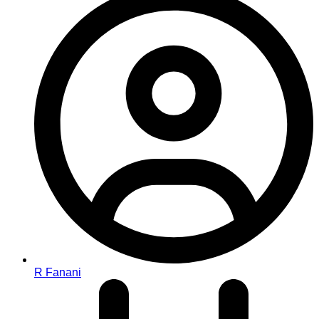
R Fanani