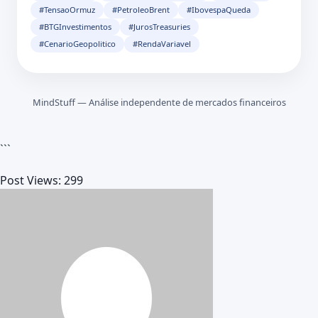
#TensaoOrmuz
#PetroleoBrent
#IbovespaQueda
#BTGInvestimentos
#JurosTreasuries
#CenarioGeopolitico
#RendaVariavel
MindStuff — Análise independente de mercados financeiros
```
Post Views:
299