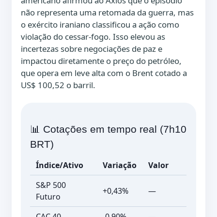
americano afirmou ao Axios que o episódio
não representa uma retomada da guerra, mas
o exército iraniano classificou a ação como
violação do cessar-fogo. Isso elevou as
incertezas sobre negociações de paz e
impactou diretamente o preço do petróleo,
que opera em leve alta com o Brent cotado a
US$ 100,52 o barril.
📊 Cotações em tempo real (7h10
BRT)
Índice/Ativo
Variação
Valor
S&P 500
+0,43%
—
Futuro
CAC 40
-0,90%
—