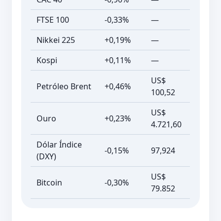
FTSE 100
-0,33%
—
Nikkei 225
+0,19%
—
Kospi
+0,11%
—
US$
Petróleo Brent
+0,46%
100,52
US$
Ouro
+0,23%
4.721,60
Dólar Índice
-0,15%
97,924
(DXY)
US$
Bitcoin
-0,30%
79.852