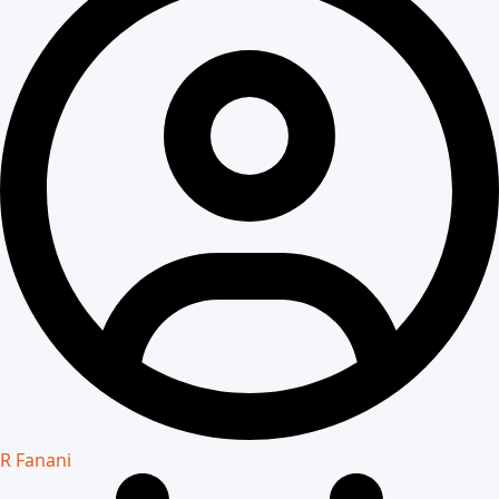
R Fanani