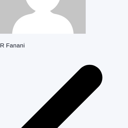
R Fanani
Navegação
de
Post