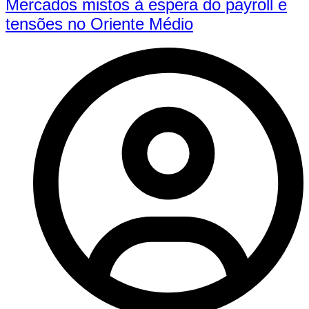
Mercados mistos à espera do payroll e
tensões no Oriente Médio