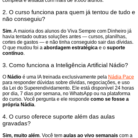
completa e testada com mais de 9.800 alunos.
2. O curso funciona para quem já tentou de tudo e
não conseguiu?
Sim
. A maioria dos alunos do Viva Sempre com Dinheiro já
havia tentado outras soluções antes — cursos, planilhas,
cortes de gastos — e não tinha conseguido sair das dívidas.
O que mudou foi a
abordagem estratégica
e o
suporte
contínuo
.
3. Como funciona a Inteligência Artificial Nádio?
O
Nádio
é uma IA treinada exclusivamente pela
Nádia Pace
para responder dúvidas sobre dívidas, negociações, e uso
da Lei do Superendividamento. Ele está disponível 24 horas
por dia, 7 dias por semana, no WhatsApp ou na plataforma
do curso. Você pergunta e ele responde
como se fosse a
própria Nádia
.
4. O curso oferece suporte além das aulas
gravadas?
Sim, muito além
. Você tem
aulas ao vivo semanais
com a