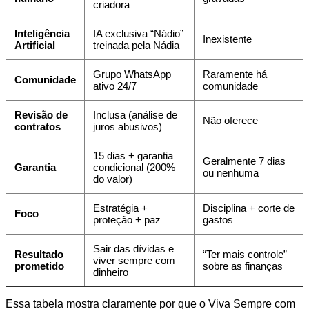
criadora
Inteligência
IA exclusiva “Nádio”
Inexistente
Artificial
treinada pela Nádia
Grupo WhatsApp
Raramente há
Comunidade
ativo 24/7
comunidade
Revisão de
Inclusa (análise de
Não oferece
contratos
juros abusivos)
15 dias + garantia
Geralmente 7 dias
Garantia
condicional (200%
ou nenhuma
do valor)
Estratégia +
Disciplina + corte de
Foco
proteção + paz
gastos
Sair das dívidas e
Resultado
“Ter mais controle”
viver sempre com
prometido
sobre as finanças
dinheiro
Essa tabela mostra claramente por que o Viva Sempre com