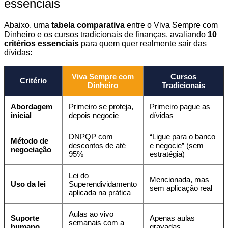
essenciais
Abaixo, uma
tabela comparativa
entre o Viva Sempre com
Dinheiro e os cursos tradicionais de finanças, avaliando
10
critérios essenciais
para quem quer realmente sair das
dívidas:
Viva Sempre com
Cursos
Critério
Dinheiro
Tradicionais
Abordagem
Primeiro se proteja,
Primeiro pague as
inicial
depois negocie
dívidas
DNPQP com
“Ligue para o banco
Método de
descontos de até
e negocie” (sem
negociação
95%
estratégia)
Lei do
Mencionada, mas
Uso da lei
Superendividamento
sem aplicação real
aplicada na prática
Aulas ao vivo
Suporte
Apenas aulas
semanais com a
humano
gravadas