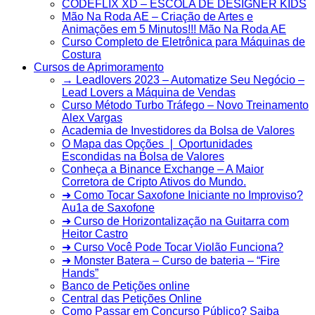
CODEFLIX XD – ESCOLA DE DESIGNER KIDS
Mão Na Roda AE – Criação de Artes e
Animações em 5 Minutos!!! Mão Na Roda AE
Curso Completo de Eletrônica para Máquinas de
Costura
Cursos de Aprimoramento
→ Leadlovers 2023 – Automatize Seu Negócio –
Lead Lovers a Máquina de Vendas
Curso Método Turbo Tráfego – Novo Treinamento
Alex Vargas
Academia de Investidores da Bolsa de Valores
O Mapa das Opções ❘ Oportunidades
Escondidas na Bolsa de Valores
Conheça a Binance Exchange – A Maior
Corretora de Cripto Ativos do Mundo.
➜ Como Tocar Saxofone Iniciante no Improviso?
Au1a de Saxofone
➜ Curso de Horizontalização na Guitarra com
Heitor Castro
➜ Curso Você Pode Tocar Violão Funciona?
➜ Monster Batera – Curso de bateria – “Fire
Hands”‎
Banco de Petições online
Central das Petições Online
Como Passar em Concurso Público? Saiba