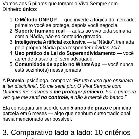
Vamos aos 5 pilares que tornam o Viva Sempre com
Dinheiro
único
:
O Método DNPQP
— que inverte a lógica do mercado:
primeiro você se protege, depois você negocia.
Suporte humano real
— aulas ao vivo toda semana
com a Nádia, não só conteúdo gravado.
Inteligência Artificial exclusiva
— a “Nádio”, treinada
pela própria Nádia para responder dúvidas 24/7.
Uso prático da Lei do Superendividamento
— você
aprende a usar a lei sem advogado.
Comunidade de apoio no WhatsApp
— você nunca
está sozinho(a) nessa jornada.
A
Pamela
, psicóloga, compara:
“Fiz um curso que ensinava
a ‘ter disciplina’. Só me senti pior. O Viva Sempre com
Dinheiro me ensinou a
me proteger primeiro
. Foi a primeira
vez que me senti
no controle
, e não à mercê do banco.”
Ela conseguiu um acordo com
5 anos de prazo
e primeira
parcela em 6 meses — algo que nenhum curso tradicional
havia mencionado ser possível.
3. Comparativo lado a lado: 10 critérios