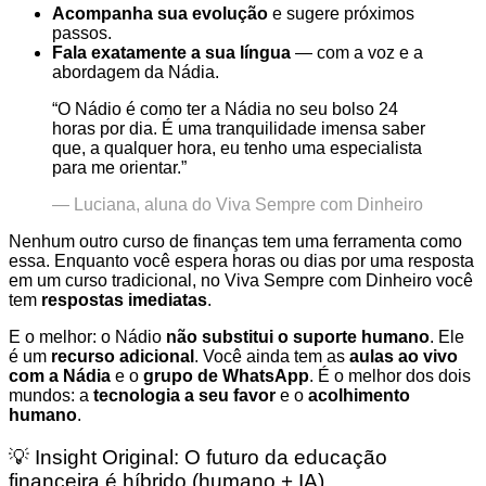
Acompanha sua evolução
e sugere próximos
passos.
Fala exatamente a sua língua
— com a voz e a
abordagem da Nádia.
“O Nádio é como ter a Nádia no seu bolso 24
horas por dia. É uma tranquilidade imensa saber
que, a qualquer hora, eu tenho uma especialista
para me orientar.”
— Luciana, aluna do Viva Sempre com Dinheiro
Nenhum outro curso de finanças tem uma ferramenta como
essa. Enquanto você espera horas ou dias por uma resposta
em um curso tradicional, no Viva Sempre com Dinheiro você
tem
respostas imediatas
.
E o melhor: o Nádio
não substitui o suporte humano
. Ele
é um
recurso adicional
. Você ainda tem as
aulas ao vivo
com a Nádia
e o
grupo de WhatsApp
. É o melhor dos dois
mundos: a
tecnologia a seu favor
e o
acolhimento
humano
.
💡 Insight Original: O futuro da educação
financeira é híbrido (humano + IA)