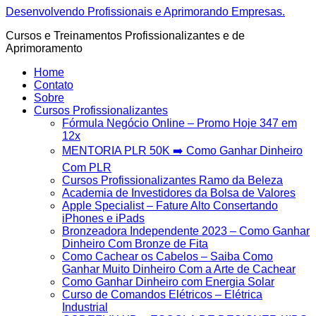
Ir
Desenvolvendo Profissionais e Aprimorando Empresas.
para
Cursos e Treinamentos Profissionalizantes e de
o
Aprimoramento
conteúdo
Home
Contato
Sobre
Cursos Profissionalizantes
Fórmula Negócio OnIine – Promo Hoje 347 em
12x
MENTORIA PLR 50K ➡️ Como Ganhar Dinheiro
Com PLR
Cursos Profissionalizantes Ramo da Beleza
Academia de Investidores da Bolsa de Valores
Apple Specialist – Fature Alto Consertando
iPhones e iPads
Bronzeadora Independente 2023 – Como Ganhar
Dinheiro Com Bronze de Fita
Como Cachear os Cabelos – Saiba Como
Ganhar Muito Dinheiro Com a Arte de Cachear
Como Ganhar Dinheiro com Energia Solar
Curso de Comandos Elétricos – Elétrica
Industrial