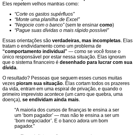
Eles repetem velhos mantras como:
“Corte os gastos supérfluos”
“Monte uma planilha de Excel”
“Negocie com o banco”
(sem te ensinar
como
)
“Pague suas dívidas o mais rápido possível”
Essas orientações são
verdadeiras, mas incompletas
. Elas
tratam o endividamento como um problema de
“comportamento individual”
— como se você fosse o
único responsável por estar nessa situação. Elas ignoram
que o sistema financeiro é
desenhado para lucrar com sua
dívida
.
O resultado? Pessoas que seguem esses cursos muitas
vezes
pioram sua situação
. Elas cortam todos os prazeres
da vida, entram em uma espiral de privação, e quando o
primeiro imprevisto acontece (um carro que quebra, uma
doença),
se endividam ainda mais
.
“A maioria dos cursos de finanças te ensina a ser
um ‘bom pagador’ — mas não te ensina a ser um
‘bom negociador’. E o banco adora um bom
pagador.”