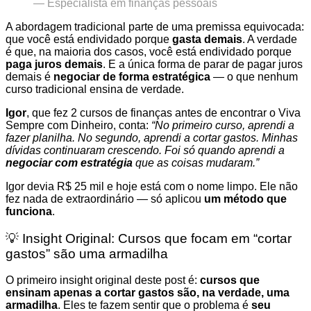
— Especialista em finanças pessoais
A abordagem tradicional parte de uma premissa equivocada:
que você está endividado porque
gasta demais
. A verdade
é que, na maioria dos casos, você está endividado porque
paga juros demais
. E a única forma de parar de pagar juros
demais é
negociar de forma estratégica
— o que nenhum
curso tradicional ensina de verdade.
Igor
, que fez 2 cursos de finanças antes de encontrar o Viva
Sempre com Dinheiro, conta:
“No primeiro curso, aprendi a
fazer planilha. No segundo, aprendi a cortar gastos. Minhas
dívidas continuaram crescendo. Foi só quando aprendi a
negociar com estratégia
que as coisas mudaram.”
Igor devia R$ 25 mil e hoje está com o nome limpo. Ele não
fez nada de extraordinário — só aplicou
um método que
funciona
.
💡 Insight Original: Cursos que focam em “cortar
gastos” são uma armadilha
O primeiro insight original deste post é:
cursos que
ensinam apenas a cortar gastos são, na verdade, uma
armadilha
. Eles te fazem sentir que o problema é
seu