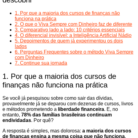
1. Por que a maioria dos cursos de finanças não
funciona na prática
2. O que o Viva Sempre com Dinheiro faz de diferente
3. Comparativo lado a lado: 10 critérios essenciais
4. O diferencial invisível: a Inteligência Artificial Nádio
5. Depoimentos de quem já experimentou os dois
lados
6. Perguntas Frequentes sobre o método Viva Sempre
com Dinheiro
7. Continue sua jornada
1. Por que a maioria dos cursos de
finanças não funciona na prática
Se você já pesquisou sobre como sair das dívidas,
provavelmente já se deparou com dezenas de cursos, livros
e métodos prometendo a
liberdade financeira
. E, no
entanto,
78% das famílias brasileiras continuam
endividadas
. Por quê?
A resposta é simples, mas dolorosa:
a maioria dos cursos
de finanças ensina a mesma coisa que não funciona
.