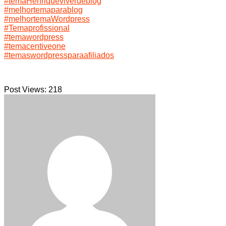
#temaHenriqueviverdeblog
#melhortemaparablog
#melhortemaWordpress
#Temaprofissional
#temawordpress
#temacentiveone
#temaswordpressparaafiliados
Post Views:
218