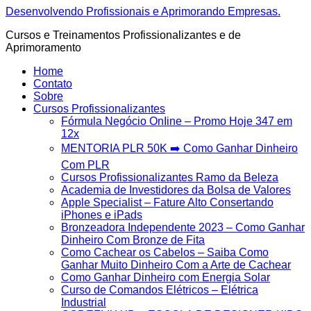
Ir
Desenvolvendo Profissionais e Aprimorando Empresas.
para
Cursos e Treinamentos Profissionalizantes e de
o
Aprimoramento
conteúdo
Home
Contato
Sobre
Cursos Profissionalizantes
Fórmula Negócio OnIine – Promo Hoje 347 em
12x
MENTORIA PLR 50K ➡️ Como Ganhar Dinheiro
Com PLR
Cursos Profissionalizantes Ramo da Beleza
Academia de Investidores da Bolsa de Valores
Apple Specialist – Fature Alto Consertando
iPhones e iPads
Bronzeadora Independente 2023 – Como Ganhar
Dinheiro Com Bronze de Fita
Como Cachear os Cabelos – Saiba Como
Ganhar Muito Dinheiro Com a Arte de Cachear
Como Ganhar Dinheiro com Energia Solar
Curso de Comandos Elétricos – Elétrica
Industrial