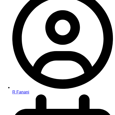
R Fanani