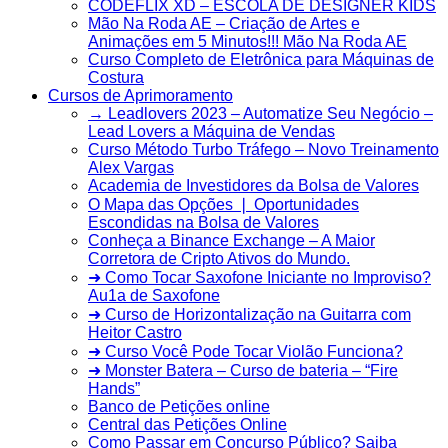
CODEFLIX XD – ESCOLA DE DESIGNER KIDS
Mão Na Roda AE – Criação de Artes e
Animações em 5 Minutos!!! Mão Na Roda AE
Curso Completo de Eletrônica para Máquinas de
Costura
Cursos de Aprimoramento
→ Leadlovers 2023 – Automatize Seu Negócio –
Lead Lovers a Máquina de Vendas
Curso Método Turbo Tráfego – Novo Treinamento
Alex Vargas
Academia de Investidores da Bolsa de Valores
O Mapa das Opções ❘ Oportunidades
Escondidas na Bolsa de Valores
Conheça a Binance Exchange – A Maior
Corretora de Cripto Ativos do Mundo.
➜ Como Tocar Saxofone Iniciante no Improviso?
Au1a de Saxofone
➜ Curso de Horizontalização na Guitarra com
Heitor Castro
➜ Curso Você Pode Tocar Violão Funciona?
➜ Monster Batera – Curso de bateria – “Fire
Hands”‎
Banco de Petições online
Central das Petições Online
Como Passar em Concurso Público? Saiba