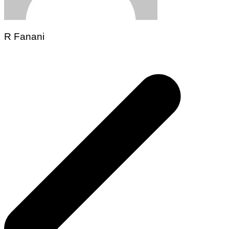
R Fanani
Navegação
de
Post