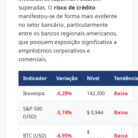
superadas. O
risco de crédito
manifestou-se de forma mais evidente
no setor bancário, particularmente
entre os bancos regionais americanos,
que possuem exposição significativa a
empréstimos corporativos e
comerciais.
Indicador
Variação
Nível
Tendênci
Ibovespa
-0,28%
142.200
Baixa
S&P 500
-5,74%
$ 0,944
Baixa
(USD)
$
BTC (USD)
-4,95%
Baixa