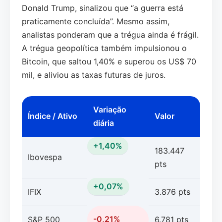
Donald Trump, sinalizou que “a guerra está
praticamente concluída”. Mesmo assim,
analistas ponderam que a trégua ainda é frágil.
A trégua geopolítica também impulsionou o
Bitcoin, que saltou 1,40% e superou os US$ 70
mil, e aliviou as taxas futuras de juros.
Variação
Índice / Ativo
Valor
diária
+1,40%
183.447
Ibovespa
pts
+0,07%
IFIX
3.876 pts
-0,21%
S&P 500
6.781 pts