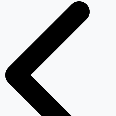
de
Post
🔥 Oportunidade B
Abrir conta ou começar a investir com que
mercado financeiro.
Abrir conta no BTG Banking
Começar a investir no BTG