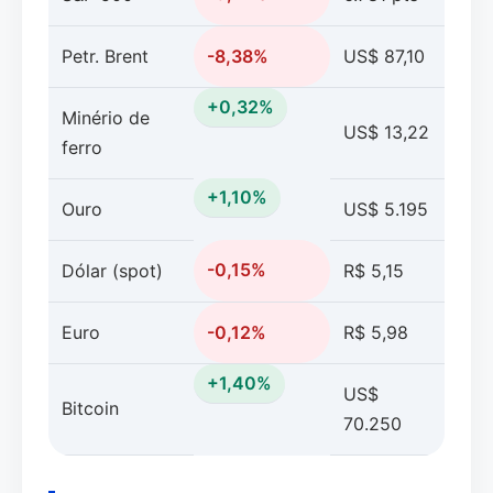
Petr. Brent
-8,38%
US$ 87,10
+0,32%
Minério de
US$ 13,22
ferro
+1,10%
Ouro
US$ 5.195
-0,15%
Dólar (spot)
R$ 5,15
Euro
-0,12%
R$ 5,98
+1,40%
US$
Bitcoin
70.250