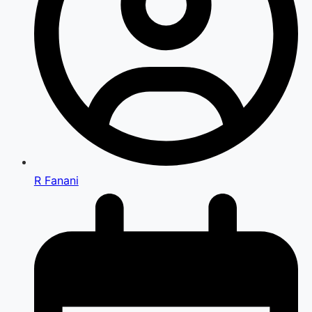
R Fanani