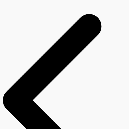
Navegação
de
Post