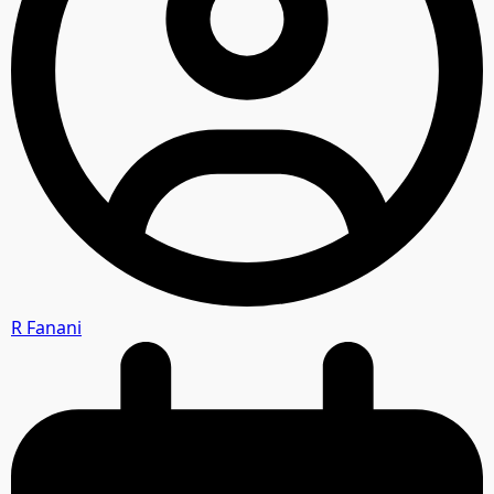
R Fanani