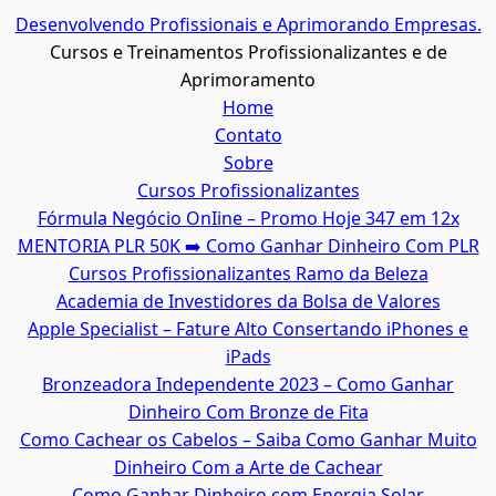
Ir
Desenvolvendo Profissionais e Aprimorando Empresas.
para
Cursos e Treinamentos Profissionalizantes e de
o
Aprimoramento
conteúdo
Home
Contato
Sobre
Cursos Profissionalizantes
Fórmula Negócio OnIine – Promo Hoje 347 em 12x
MENTORIA PLR 50K ➡️ Como Ganhar Dinheiro Com PLR
Cursos Profissionalizantes Ramo da Beleza
Academia de Investidores da Bolsa de Valores
Apple Specialist – Fature Alto Consertando iPhones e
iPads
Bronzeadora Independente 2023 – Como Ganhar
Dinheiro Com Bronze de Fita
Como Cachear os Cabelos – Saiba Como Ganhar Muito
Dinheiro Com a Arte de Cachear
Como Ganhar Dinheiro com Energia Solar