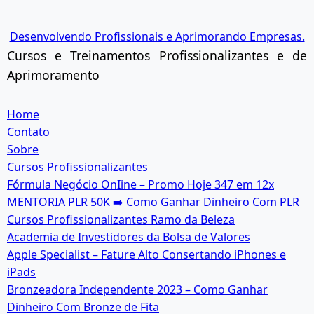
Ir
para
Desenvolvendo Profissionais e Aprimorando Empresas.
o
Cursos e Treinamentos Profissionalizantes e de
conteúdo
Aprimoramento
Home
Contato
Sobre
Cursos Profissionalizantes
Fórmula Negócio OnIine – Promo Hoje 347 em 12x
MENTORIA PLR 50K ➡️ Como Ganhar Dinheiro Com PLR
Cursos Profissionalizantes Ramo da Beleza
Academia de Investidores da Bolsa de Valores
Apple Specialist – Fature Alto Consertando iPhones e
iPads
Bronzeadora Independente 2023 – Como Ganhar
Dinheiro Com Bronze de Fita