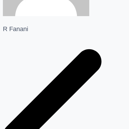
R Fanani
Navegação
de
Post