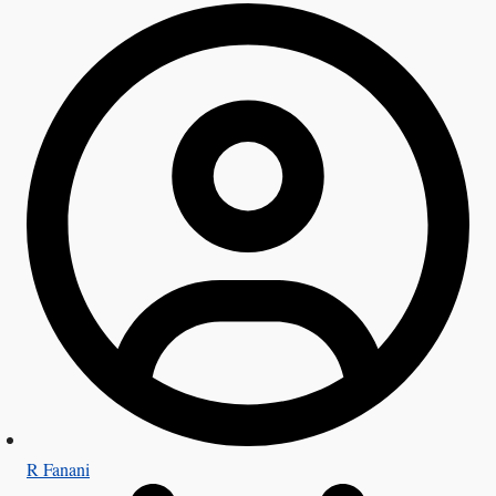
R Fanani