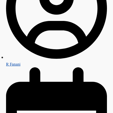
R Fanani