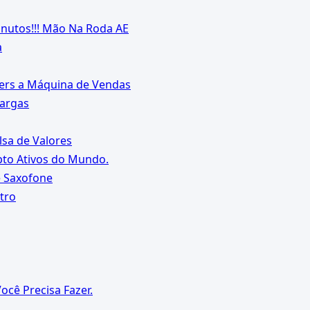
inutos!!! Mão Na Roda AE
a
vers a Máquina de Vendas
Vargas
sa de Valores
pto Ativos do Mundo.
e Saxofone
tro
cê Precisa Fazer.