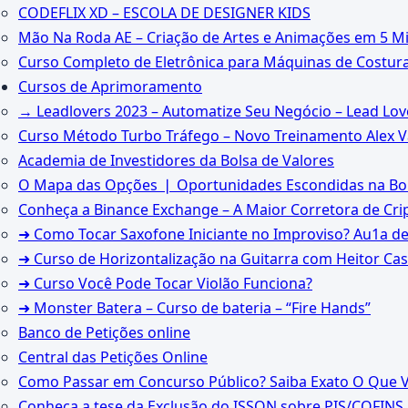
CODEFLIX XD – ESCOLA DE DESIGNER KIDS
Mão Na Roda AE – Criação de Artes e Animações em 5 M
Curso Completo de Eletrônica para Máquinas de Costur
Cursos de Aprimoramento
→ Leadlovers 2023 – Automatize Seu Negócio – Lead Lo
Curso Método Turbo Tráfego – Novo Treinamento Alex 
Academia de Investidores da Bolsa de Valores
O Mapa das Opções ❘ Oportunidades Escondidas na Bol
Conheça a Binance Exchange – A Maior Corretora de Cri
➜ Como Tocar Saxofone Iniciante no Improviso? Au1a d
➜ Curso de Horizontalização na Guitarra com Heitor Cas
➜ Curso Você Pode Tocar Violão Funciona?
➜ Monster Batera – Curso de bateria – “Fire Hands”‎
Banco de Petições online
Central das Petições Online
Como Passar em Concurso Público? Saiba Exato O Que Vo
Conheça a tese da Exclusão do ISSQN sobre PIS/COFINS