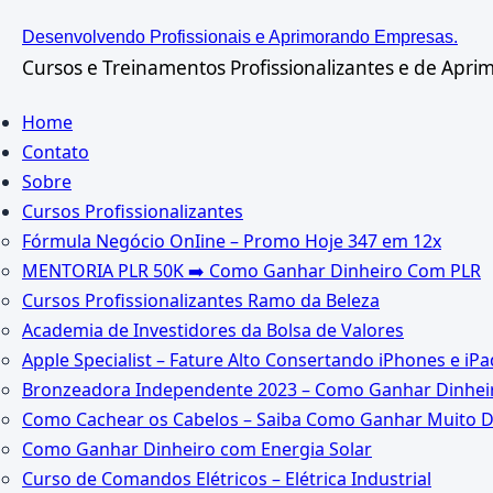
Ir
Desenvolvendo Profissionais e Aprimorando Empresas.
para
Cursos e Treinamentos Profissionalizantes e de Apr
o
Home
conteúdo
Contato
Sobre
Cursos Profissionalizantes
Fórmula Negócio OnIine – Promo Hoje 347 em 12x
MENTORIA PLR 50K ➡️ Como Ganhar Dinheiro Com PLR
Cursos Profissionalizantes Ramo da Beleza
Academia de Investidores da Bolsa de Valores
Apple Specialist – Fature Alto Consertando iPhones e iPa
Bronzeadora Independente 2023 – Como Ganhar Dinheir
Como Cachear os Cabelos – Saiba Como Ganhar Muito D
Como Ganhar Dinheiro com Energia Solar
Curso de Comandos Elétricos – Elétrica Industrial