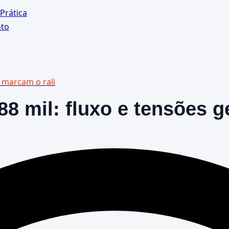
Prática
nto
s marcam o rali
8 mil: fluxo e tensões 