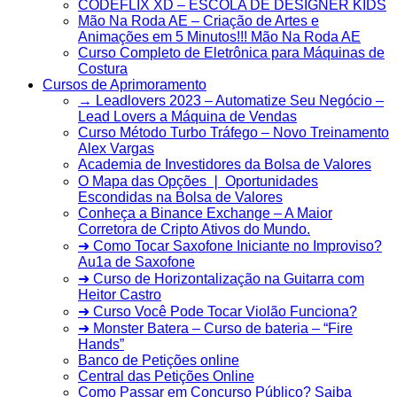
CODEFLIX XD – ESCOLA DE DESIGNER KIDS
Mão Na Roda AE – Criação de Artes e
Animações em 5 Minutos!!! Mão Na Roda AE
Curso Completo de Eletrônica para Máquinas de
Costura
Cursos de Aprimoramento
→ Leadlovers 2023 – Automatize Seu Negócio –
Lead Lovers a Máquina de Vendas
Curso Método Turbo Tráfego – Novo Treinamento
Alex Vargas
Academia de Investidores da Bolsa de Valores
O Mapa das Opções ❘ Oportunidades
Escondidas na Bolsa de Valores
Conheça a Binance Exchange – A Maior
Corretora de Cripto Ativos do Mundo.
➜ Como Tocar Saxofone Iniciante no Improviso?
Au1a de Saxofone
➜ Curso de Horizontalização na Guitarra com
Heitor Castro
➜ Curso Você Pode Tocar Violão Funciona?
➜ Monster Batera – Curso de bateria – “Fire
Hands”‎
Banco de Petições online
Central das Petições Online
Como Passar em Concurso Público? Saiba