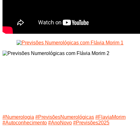
#Numerologia
#PrevisõesNumerológicas
#FlaviaMorim
#Autoconhecimento
#AnoNovo
#Previsões2025