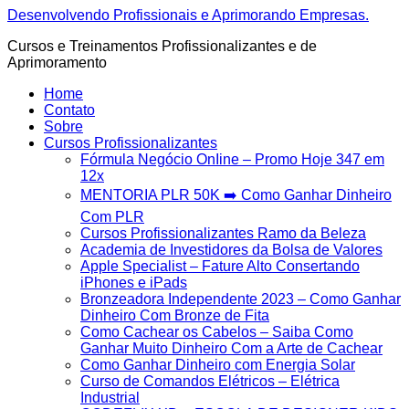
Ir
Desenvolvendo Profissionais e Aprimorando Empresas.
para
Cursos e Treinamentos Profissionalizantes e de
o
Aprimoramento
conteúdo
Home
Contato
Sobre
Cursos Profissionalizantes
Fórmula Negócio OnIine – Promo Hoje 347 em
12x
MENTORIA PLR 50K ➡️ Como Ganhar Dinheiro
Com PLR
Cursos Profissionalizantes Ramo da Beleza
Academia de Investidores da Bolsa de Valores
Apple Specialist – Fature Alto Consertando
iPhones e iPads
Bronzeadora Independente 2023 – Como Ganhar
Dinheiro Com Bronze de Fita
Como Cachear os Cabelos – Saiba Como
Ganhar Muito Dinheiro Com a Arte de Cachear
Como Ganhar Dinheiro com Energia Solar
Curso de Comandos Elétricos – Elétrica
Industrial