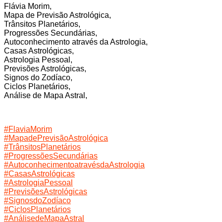
Flávia Morim,
Mapa de Previsão Astrológica,
Trânsitos Planetários,
Progressões Secundárias,
Autoconhecimento através da Astrologia,
Casas Astrológicas,
Astrologia Pessoal,
Previsões Astrológicas,
Signos do Zodíaco,
Ciclos Planetários,
Análise de Mapa Astral,
#FlaviaMorim
#MapadePrevisãoAstrológica
#TrânsitosPlanetários
#ProgressõesSecundárias
#AutoconhecimentoatravésdaAstrologia
#CasasAstrológicas
#AstrologiaPessoal
#PrevisõesAstrológicas
#SignosdoZodíaco
#CiclosPlanetários
#AnálisedeMapaAstral