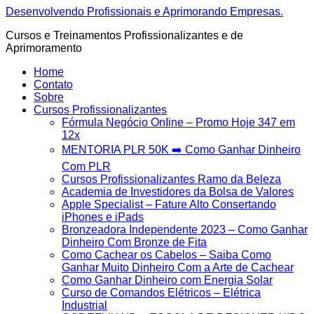
Ir
Desenvolvendo Profissionais e Aprimorando Empresas.
para
Cursos e Treinamentos Profissionalizantes e de
o
Aprimoramento
conteúdo
Home
Contato
Sobre
Cursos Profissionalizantes
Fórmula Negócio OnIine – Promo Hoje 347 em
12x
MENTORIA PLR 50K ➡️ Como Ganhar Dinheiro
Com PLR
Cursos Profissionalizantes Ramo da Beleza
Academia de Investidores da Bolsa de Valores
Apple Specialist – Fature Alto Consertando
iPhones e iPads
Bronzeadora Independente 2023 – Como Ganhar
Dinheiro Com Bronze de Fita
Como Cachear os Cabelos – Saiba Como
Ganhar Muito Dinheiro Com a Arte de Cachear
Como Ganhar Dinheiro com Energia Solar
Curso de Comandos Elétricos – Elétrica
Industrial