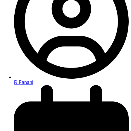
R Fanani