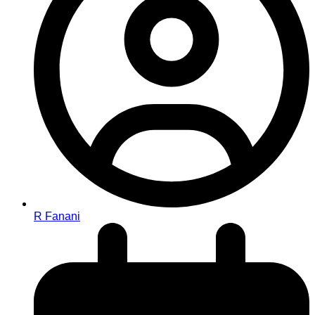
R Fanani