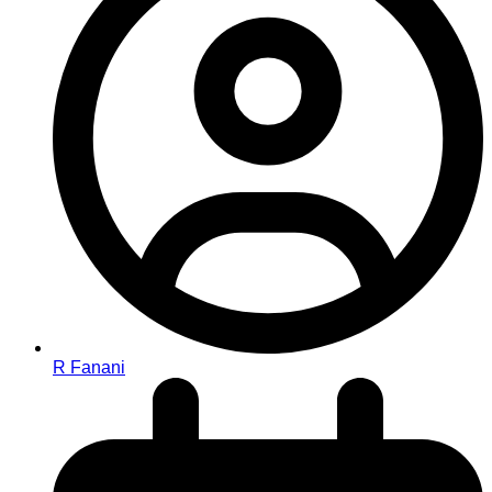
R Fanani