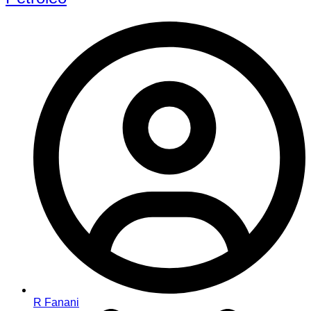
R Fanani