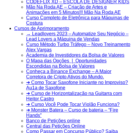
CODEFLIX XD – ESCOLA DE DESIGNER KIDS
Mão Na Roda AE – Criação de Artes e
Animações em 5 Minutos!!! Mão Na Roda AE
Curso Completo de Eletrônica para Máquinas de
Costura
Cursos de Aprimoramento
→ Leadlovers 2023 – Automatize Seu Negócio –
Lead Lovers a Máquina de Vendas
Curso Método Turbo Tráfego – Novo Treinamento
Alex Vargas
Academia de Investidores da Bolsa de Valores
O Mapa das Opções ❘ Oportunidades
Escondidas na Bolsa de Valores
Conheça a Binance Exchange – A Maior
Corretora de Cripto Ativos do Mundo.
➜ Como Tocar Saxofone Iniciante no Improviso?
Au1a de Saxofone
➜ Curso de Horizontalização na Guitarra com
Heitor Castro
➜ Curso Você Pode Tocar Violão Funciona?
➜ Monster Batera – Curso de bateria – “Fire
Hands”‎
Banco de Petições online
Central das Petições Online
Como Passar em Concurso Público? Saiba