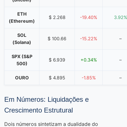
ETH
$ 2.268
-19.40%
3.92
(Ethereum)
SOL
$ 100.66
-15.22%
–
(Solana)
SPX (S&P
$ 6.939
+0.34%
–
500)
OURO
$ 4.895
-1.85%
–
Em Números: Liquidações e
Crescimento Estrutural
Dois números sintetizam a dualidade do