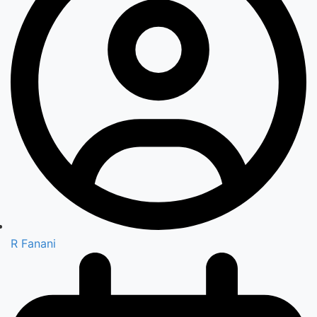
R Fanani