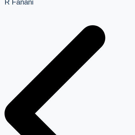
R Fanani
Navegação
de
Post