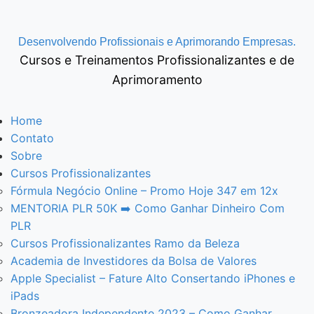
Ir
para
Desenvolvendo Profissionais e Aprimorando Empresas.
o
Cursos e Treinamentos Profissionalizantes e de
conteúdo
Aprimoramento
Home
Contato
Sobre
Cursos Profissionalizantes
Fórmula Negócio OnIine – Promo Hoje 347 em 12x
MENTORIA PLR 50K ➡️ Como Ganhar Dinheiro Com
PLR
Cursos Profissionalizantes Ramo da Beleza
Academia de Investidores da Bolsa de Valores
Apple Specialist – Fature Alto Consertando iPhones e
iPads
Bronzeadora Independente 2023 – Como Ganhar