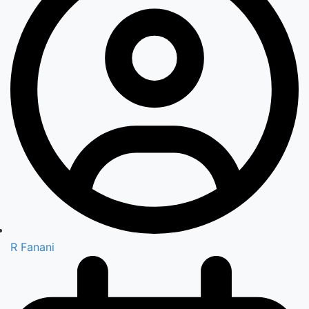
R Fanani