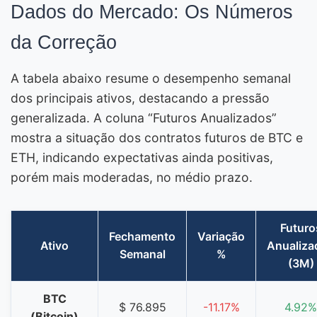
Dados do Mercado: Os Números
da Correção
A tabela abaixo resume o desempenho semanal
dos principais ativos, destacando a pressão
generalizada. A coluna “Futuros Anualizados”
mostra a situação dos contratos futuros de BTC e
ETH, indicando expectativas ainda positivas,
porém mais moderadas, no médio prazo.
Futuro
Fechamento
Variação
Ativo
Anualiza
Semanal
%
(3M)
BTC
$ 76.895
-11.17%
4.92%
(Bitcoin)