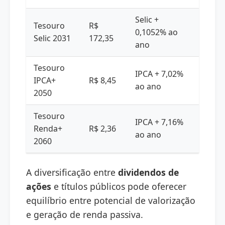
Selic +
Tesouro
R$
0,1052% ao
Selic 2031
172,35
ano
Tesouro
IPCA + 7,02%
IPCA+
R$ 8,45
ao ano
2050
Tesouro
IPCA + 7,16%
Renda+
R$ 2,36
ao ano
2060
A diversificação entre
dividendos de
ações
e títulos públicos pode oferecer
equilíbrio entre potencial de valorização
e geração de renda passiva.