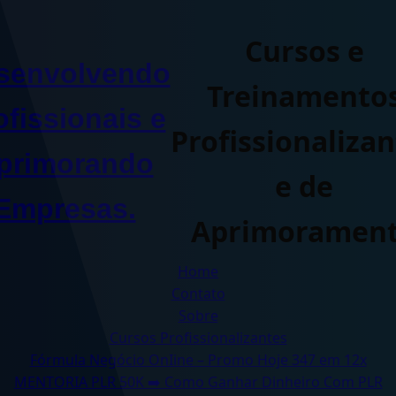
Ir
para
Cursos e
o
senvolvendo
conteúdo
Treinamento
ofissionais e
Profissionalizan
primorando
e de
Empresas.
Aprimoramen
Home
Contato
Sobre
Cursos Profissionalizantes
Fórmula Negócio OnIine – Promo Hoje 347 em 12x
MENTORIA PLR 50K ➡️ Como Ganhar Dinheiro Com PLR