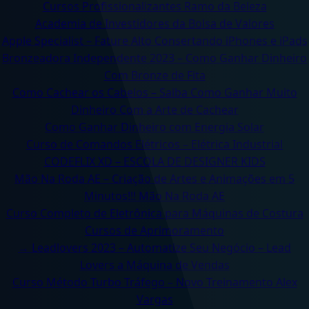
Cursos Profissionalizantes Ramo da Beleza
Academia de Investidores da Bolsa de Valores
Apple Specialist – Fature Alto Consertando iPhones e iPads
Bronzeadora Independente 2023 – Como Ganhar Dinheiro
Com Bronze de Fita
Como Cachear os Cabelos – Saiba Como Ganhar Muito
Dinheiro Com a Arte de Cachear
Como Ganhar Dinheiro com Energia Solar
Curso de Comandos Elétricos – Elétrica Industrial
CODEFLIX XD – ESCOLA DE DESIGNER KIDS
Mão Na Roda AE – Criação de Artes e Animações em 5
Minutos!!! Mão Na Roda AE
Curso Completo de Eletrônica para Máquinas de Costura
Cursos de Aprimoramento
→ Leadlovers 2023 – Automatize Seu Negócio – Lead
Lovers a Máquina de Vendas
Curso Método Turbo Tráfego – Novo Treinamento Alex
Vargas