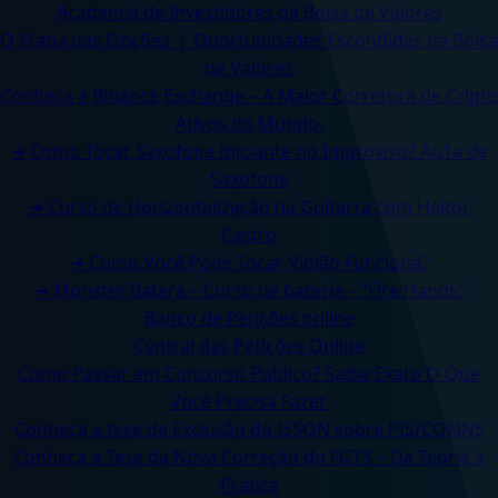
Academia de Investidores da Bolsa de Valores
O Mapa das Opções ❘ Oportunidades Escondidas na Bolsa
de Valores
Conheça a Binance Exchange – A Maior Corretora de Cripto
Ativos do Mundo.
➜ Como Tocar Saxofone Iniciante no Improviso? Au1a de
Saxofone
➜ Curso de Horizontalização na Guitarra com Heitor
Castro
➜ Curso Você Pode Tocar Violão Funciona?
➜ Monster Batera – Curso de bateria – “Fire Hands”‎
Banco de Petições online
Central das Petições Online
Como Passar em Concurso Público? Saiba Exato O Que
Você Precisa Fazer.
Conheça a tese da Exclusão do ISSQN sobre PIS/COFINS
Conheça a Tese da Nova Correção do FGTS – Da Teoria à
Prática