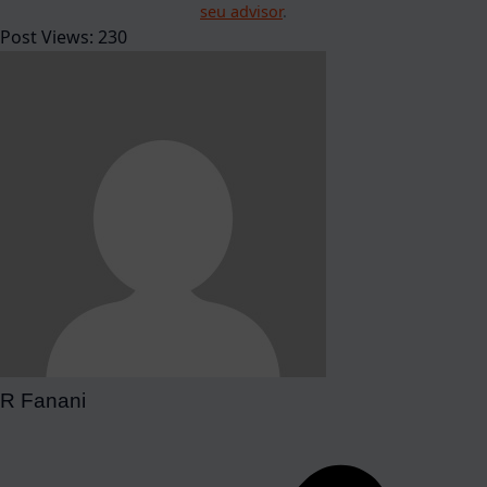
seu advisor
.
Post Views:
230
R Fanani
Navegação
de