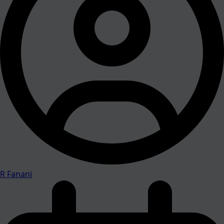
R Fanani