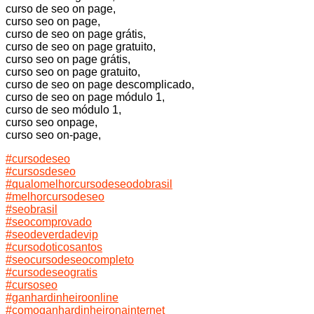
curso de seo on page,
curso seo on page,
curso de seo on page grátis,
curso de seo on page gratuito,
curso seo on page grátis,
curso seo on page gratuito,
curso de seo on page descomplicado,
curso de seo on page módulo 1,
curso de seo módulo 1,
curso seo onpage,
curso seo on-page,
#cursodeseo
#cursosdeseo
#qualomelhorcursodeseodobrasil
#melhorcursodeseo
#seobrasil
#seocomprovado
#seodeverdadevip
#cursodoticosantos
#seocursodeseocompleto
#cursodeseogratis
#cursoseo
#ganhardinheiroonline
#comoganhardinheironainternet