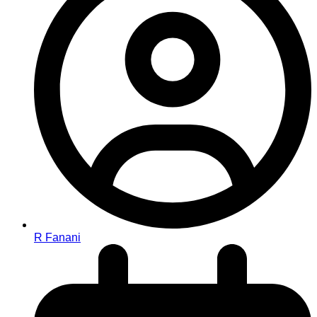
R Fanani