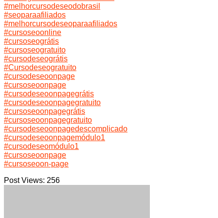
#melhorcursodeseodobrasil
#seoparaafiliados
#melhorcursodeseoparaafiliados
#cursoseoonline
#cursoseográtis
#cursoseogratuito
#cursodeseográtis
#Cursodeseogratuito
#cursodeseoonpage
#cursoseoonpage
#cursodeseoonpagegrátis
#cursodeseoonpagegratuito
#cursoseoonpagegrátis
#cursoseoonpagegratuito
#cursodeseoonpagedescomplicado
#cursodeseoonpagemódulo1
#cursodeseomódulo1
#cursoseoonpage
#cursoseoon-page
Post Views:
256