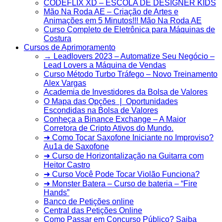
CODEFLIX XD – ESCOLA DE DESIGNER KIDS
Mão Na Roda AE – Criação de Artes e
Animações em 5 Minutos!!! Mão Na Roda AE
Curso Completo de Eletrônica para Máquinas de
Costura
Cursos de Aprimoramento
→ Leadlovers 2023 – Automatize Seu Negócio –
Lead Lovers a Máquina de Vendas
Curso Método Turbo Tráfego – Novo Treinamento
Alex Vargas
Academia de Investidores da Bolsa de Valores
O Mapa das Opções ❘ Oportunidades
Escondidas na Bolsa de Valores
Conheça a Binance Exchange – A Maior
Corretora de Cripto Ativos do Mundo.
➜ Como Tocar Saxofone Iniciante no Improviso?
Au1a de Saxofone
➜ Curso de Horizontalização na Guitarra com
Heitor Castro
➜ Curso Você Pode Tocar Violão Funciona?
➜ Monster Batera – Curso de bateria – “Fire
Hands”‎
Banco de Petições online
Central das Petições Online
Como Passar em Concurso Público? Saiba