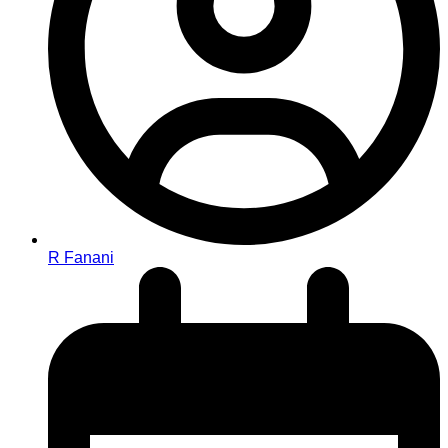
R Fanani