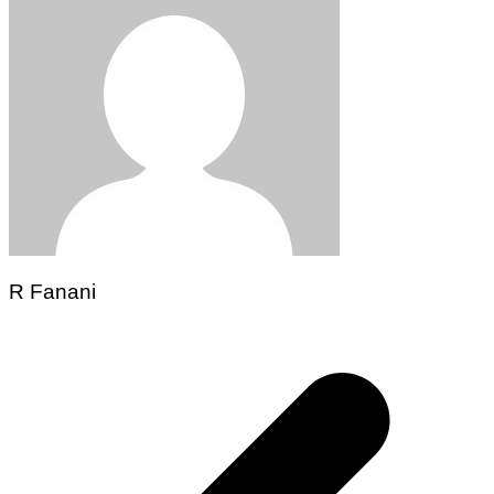
R Fanani
Navegação
de
Post