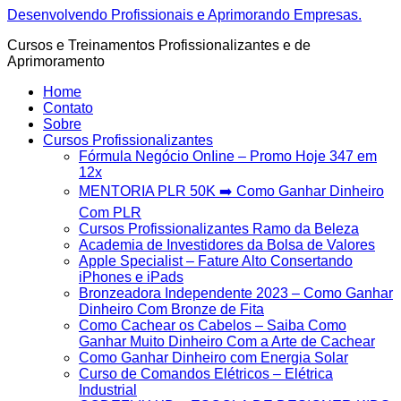
Ir
Desenvolvendo Profissionais e Aprimorando Empresas.
para
Cursos e Treinamentos Profissionalizantes e de
o
Aprimoramento
conteúdo
Home
Contato
Sobre
Cursos Profissionalizantes
Fórmula Negócio OnIine – Promo Hoje 347 em
12x
MENTORIA PLR 50K ➡️ Como Ganhar Dinheiro
Com PLR
Cursos Profissionalizantes Ramo da Beleza
Academia de Investidores da Bolsa de Valores
Apple Specialist – Fature Alto Consertando
iPhones e iPads
Bronzeadora Independente 2023 – Como Ganhar
Dinheiro Com Bronze de Fita
Como Cachear os Cabelos – Saiba Como
Ganhar Muito Dinheiro Com a Arte de Cachear
Como Ganhar Dinheiro com Energia Solar
Curso de Comandos Elétricos – Elétrica
Industrial