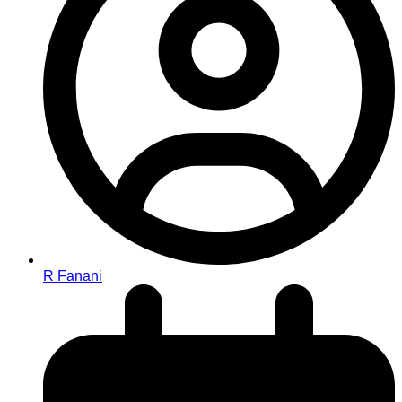
R Fanani