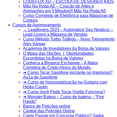
CODEFLIX XD – ESCOLA DE DESIGNER KIDS
Mão Na Roda AE – Criação de Artes e
Animações em 5 Minutos!!! Mão Na Roda AE
Curso Completo de Eletrônica para Máquinas de
Costura
Cursos de Aprimoramento
→ Leadlovers 2023 – Automatize Seu Negócio –
Lead Lovers a Máquina de Vendas
Curso Método Turbo Tráfego – Novo Treinamento
Alex Vargas
Academia de Investidores da Bolsa de Valores
O Mapa das Opções ❘ Oportunidades
Escondidas na Bolsa de Valores
Conheça a Binance Exchange – A Maior
Corretora de Cripto Ativos do Mundo.
➜ Como Tocar Saxofone Iniciante no Improviso?
Au1a de Saxofone
➜ Curso de Horizontalização na Guitarra com
Heitor Castro
➜ Curso Você Pode Tocar Violão Funciona?
➜ Monster Batera – Curso de bateria – “Fire
Hands”‎
Banco de Petições online
Central das Petições Online
Como Passar em Concurso Público? Saiba