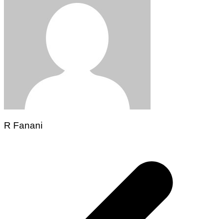
R Fanani
Navegação
de
Post