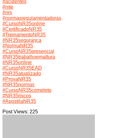
#acidentes
#mte
#nrs
#normasregulamentadoras
#CursoNR35online
#CertificadoNR35
#TreinamentoNR35
#NR35segurança
#NormaNR35
#CursoNR35presencial
#NR35trabalhoemaltura
#NR35online
#CursoNR35EAD
#NR35atualizado
#ProvaNR35
#NR35normas
#CursoNR35completo
#NR35riscos
#ApostilaNR35
Post Views:
225