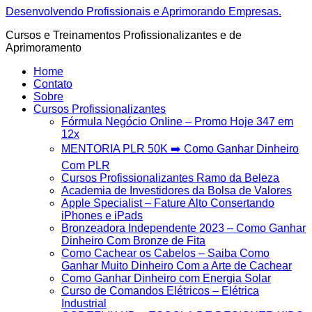
Ir
Desenvolvendo Profissionais e Aprimorando Empresas.
para
Cursos e Treinamentos Profissionalizantes e de
o
Aprimoramento
conteúdo
Home
Contato
Sobre
Cursos Profissionalizantes
Fórmula Negócio OnIine – Promo Hoje 347 em
12x
MENTORIA PLR 50K ➡️ Como Ganhar Dinheiro
Com PLR
Cursos Profissionalizantes Ramo da Beleza
Academia de Investidores da Bolsa de Valores
Apple Specialist – Fature Alto Consertando
iPhones e iPads
Bronzeadora Independente 2023 – Como Ganhar
Dinheiro Com Bronze de Fita
Como Cachear os Cabelos – Saiba Como
Ganhar Muito Dinheiro Com a Arte de Cachear
Como Ganhar Dinheiro com Energia Solar
Curso de Comandos Elétricos – Elétrica
Industrial