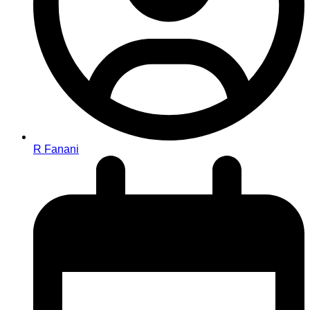
R Fanani