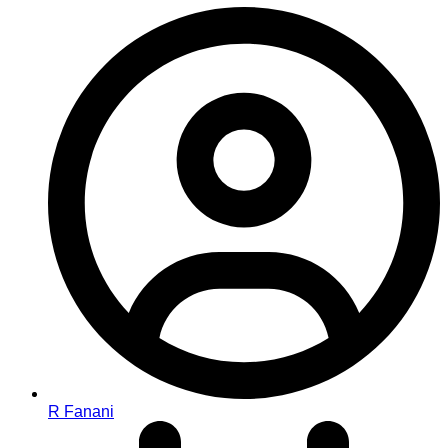
R Fanani