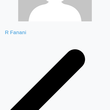
R Fanani
Navegação
de
Post