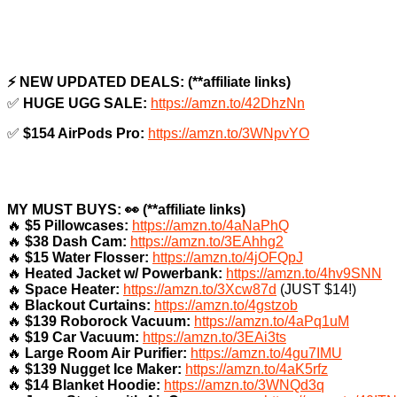
⚡️ NEW UPDATED DEALS: (**affiliate links)
✅
HUGE UGG SALE:
https://amzn.to/42DhzNn
✅
$154 AirPods Pro:
https://amzn.to/3WNpvYO
MY MUST BUYS: 👀 (**affiliate links)
🔥
$5 Pillowcases:
https://amzn.to/4aNaPhQ
🔥
$38 Dash Cam:
https://amzn.to/3EAhhg2
🔥
$15 Water Flosser:
https://amzn.to/4jOFQpJ
🔥
Heated Jacket w/ Powerbank:
https://amzn.to/4hv9SNN
🔥
Space Heater:
https://amzn.to/3Xcw87d
(JUST $14!)
🔥
Blackout Curtains:
https://amzn.to/4gstzob
🔥
$139 Roborock Vacuum:
https://amzn.to/4aPq1uM
🔥
$19 Car Vacuum:
https://amzn.to/3EAi3ts
🔥
Large Room Air Purifier:
https://amzn.to/4gu7IMU
🔥
$139 Nugget Ice Maker:
https://amzn.to/4aK5rfz
🔥
$14 Blanket Hoodie:
https://amzn.to/3WNQd3q