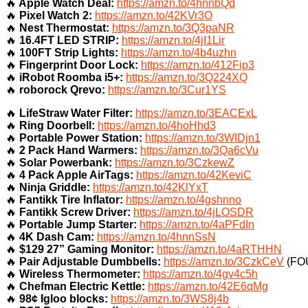
🔥
Apple Watch Deal:
https://amzn.to/4hnnbQd
🔥
Pixel Watch 2:
https://amzn.to/42KVr3O
🔥
Nest Thermostat:
https://amzn.to/3Q3paNR
🔥
16.4FT LED STRIP:
https://amzn.to/4jI1Lir
🔥
100FT Strip Lights:
https://amzn.to/4b4uzhn
🔥
Fingerprint Door Lock:
https://amzn.to/412Fip3
🔥
iRobot Roomba i5+:
https://amzn.to/3Q224XQ
🔥
roborock Qrevo:
https://amzn.to/3Cur1YS
🔥
LifeStraw Water Filter:
https://amzn.to/3EACExL
🔥
Ring Doorbell:
https://amzn.to/4hoHhd3
🔥
Portable Power Station:
https://amzn.to/3WIDjn1
🔥
2 Pack Hand Warmers:
https://amzn.to/3Qa6cVu
🔥
Solar Powerbank:
https://amzn.to/3CzkewZ
🔥
4 Pack Apple AirTags:
https://amzn.to/42KeviC
🔥
Ninja Griddle:
https://amzn.to/42KlYxT
🔥
Fantikk Tire Inflator:
https://amzn.to/4gshnno
🔥
Fantikk Screw Driver:
https://amzn.to/4jLOSDR
🔥
Portable Jump Starter:
https://amzn.to/4aPFdIn
🔥
4K Dash Cam:
https://amzn.to/4hnnSsN
🔥
$129 27” Gaming Monitor:
https://amzn.to/4aRTHHN
🔥
Pair Adjustable Dumbbells:
https://amzn.to/3CzkCeV
(FO
🔥
Wireless Thermometer:
https://amzn.to/4gv4c5h
🔥
Chefman Electric Kettle:
https://amzn.to/42E6qMg
🔥
98¢ Igloo blocks:
https://amzn.to/3WS8j4b