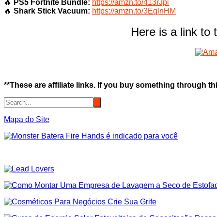
🔥
PS5 Fortnite Bundle:
https://amzn.to/413rJpi
🔥
Shark Stick Vacuum:
https://amzn.to/3EqlnHM
Here is a link to
**These are affiliate links. If you buy something through thi
Mapa do Site