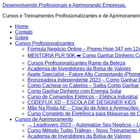
Ir
Desenvolvendo Profissionais e Aprimorando Empresas.
para
Cursos e Treinamentos Profissionalizantes e de Aprimoramen
o
conteúdo
Home
Contato
Sobre
Cursos Profissionalizantes
Fórmula Negócio OnIine – Promo Hoje 347 em 12
MENTORIA PLR 50K ➡️ Como Ganhar Dinheiro 
Cursos Profissionalizantes Ramo da Beleza
Academia de Investidores da Bolsa de Valores
Apple Specialist – Fature Alto Consertando iPhon
Bronzeadora Independente 2023 – Como Ganhar D
Como Cachear os Cabelos – Saiba Como Ganhar M
Como Ganhar Dinheiro com Energia Solar
Curso de Comandos Elétricos – Elétrica Industrial
CODEFLIX XD – ESCOLA DE DESIGNER KIDS
Mão Na Roda AE – Criação de Artes e Animações 
Curso Completo de Eletrônica para Máquinas de 
Cursos de Aprimoramento
→ Leadlovers 2023 – Automatize Seu Negócio – 
Curso Método Turbo Tráfego – Novo Treinamento 
Academia de Investidores da Bolsa de Valores