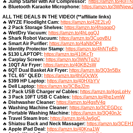
🔥
Jump Starter with Air Compressor:
https://amzn.to/40IT
🔥
Bluetooth Karaoke Microphone:
https://amzn.to/3WNjew
ALL THE DEALS IN THE VIDEO! (**affiliate links)
🔥
WYZE Floodlight Cam:
https://amzn.to/42E2Ly0
🔥
2 Pack Storage Shelves:
https://amzn.to/4hsqqpQ
🔥
Wet/Dry Vacuum:
https://amzn.to/4hLggQJ
🔥
Shark Robot Vacuum:
https://amzn.to/3CuovBU
🔥
Smart Air Purifier:
https://amzn.to/4aNbOP4
🔥
Identity Protector Stamp:
https://amzn.to/4hNTpEh
🔥
$130 LAPTOP!:
https://amzn.to/410KcTr
🔥
Carplay Screen:
https://amzn.to/3WNTq2U
🔥
10QT Air Fryer:
https://amzn.to/40KB2sW
🔥
6QT Dual Basket Air Fryer:
https://amzn.to/3Q3n5Bx
🔥
TCL 65” QLED:
https://amzn.to/4hGQcWX
🔥
$399 HP Laptop:
https://amzn.to/40HXbYV
🔥
Dell Laptop:
https://amzn.to/3CBqJ2m
🔥
2 Pack USB Charger w/ Cables:
https://amzn.to/4gsLpHy
🔥
3 Pack 10FT USB C Cables:
https://amzn.to/4hp1vmW
🔥
Dishwasher Cleaner:
https://amzn.to/4gsfV4q
🔥
Washing Machine Cleaner:
https://amzn.to/3CEGDcc
🔥
Portable Washing Machine:
https://amzn.to/3Q40nJc
🔥
Travel Steam Iron:
https://amzn.to/4jJw6gC
🔥
Shiatsu Back and Neck Massager:
https://amzn.to/3CEH
🔥
Apple iPad Deal:
https://amzn.to/40Kna1W