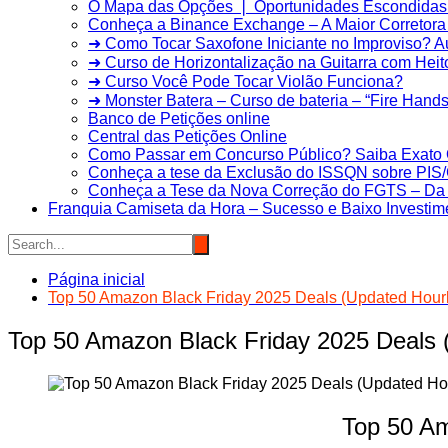
O Mapa das Opções ❘ Oportunidades Escondidas 
Conheça a Binance Exchange – A Maior Corretora 
➜ Como Tocar Saxofone Iniciante no Improviso? 
➜ Curso de Horizontalização na Guitarra com Heit
➜ Curso Você Pode Tocar Violão Funciona?
➜ Monster Batera – Curso de bateria – “Fire Hands”
Banco de Petições online
Central das Petições Online
Como Passar em Concurso Público? Saiba Exato 
Conheça a tese da Exclusão do ISSQN sobre PI
Conheça a Tese da Nova Correção do FGTS – Da T
Franquia Camiseta da Hora – Sucesso e Baixo Investim
Página inicial
Top 50 Amazon Black Friday 2025 Deals (Updated Hourly
Top 50 Amazon Black Friday 2025 Deals (
Top 50 Am