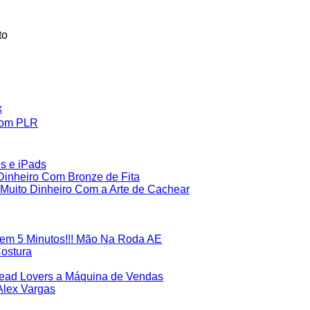
to
x
Com PLR
es e iPads
inheiro Com Bronze de Fita
uito Dinheiro Com a Arte de Cachear
em 5 Minutos!!! Mão Na Roda AE
Costura
Lead Lovers a Máquina de Vendas
Alex Vargas