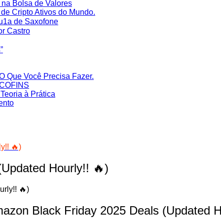
na Bolsa de Valores
de Cripto Ativos do Mundo.
Au1a de Saxofone
or Castro
‎
O Que Você Precisa Fazer.
S/COFINS
eoria à Prática
ento
!! 🔥)
Updated Hourly!! 🔥)
azon Black Friday 2025 Deals (Updated Ho