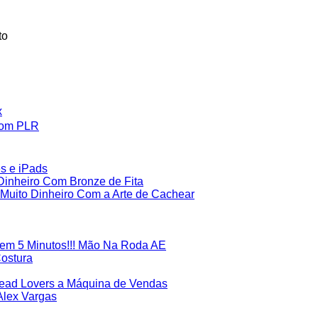
to
x
Com PLR
es e iPads
inheiro Com Bronze de Fita
uito Dinheiro Com a Arte de Cachear
em 5 Minutos!!! Mão Na Roda AE
Costura
Lead Lovers a Máquina de Vendas
Alex Vargas