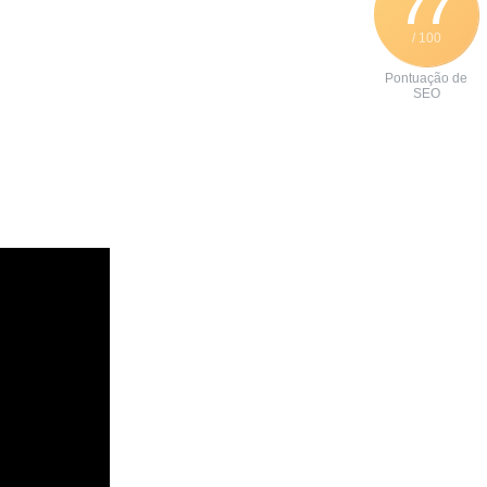
77
/ 100
Pontuação de
SEO