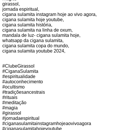
girassol,
jornada espiritual,
cigana sulamita instagram hoje ao vivo agora,
cigana sulamita hoje youtube,
cigana sulamita história,
cigana sulamita na linha de oxum,
mandala de luz- cigana sulamita hoje,
whatsapp da cigana sulamita,
cigana sulamita copa do mundo,
cigana sulamita youtube 2024,
#ClubeGirassol
#CiganaSulamita
#espiritualidade
#autoconhecimento
#ocultismo
#tradiçõesancestrais
#rituais
#meditação
#magia
#girassol
#jornadaespiritual
#ciganasulamitainstagramhojeaovivoagora
#ciganasulamitahojeyoutube