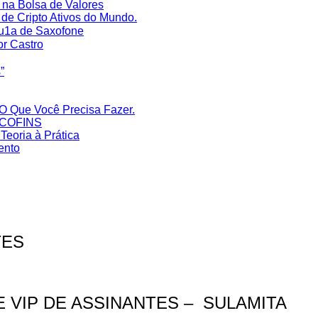
na Bolsa de Valores
de Cripto Ativos do Mundo.
Au1a de Saxofone
or Castro
‎
O Que Você Precisa Fazer.
S/COFINS
eoria à Prática
ento
TES
 VIP DE ASSINANTES – SULAMITA