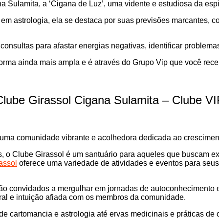
 Sulamita, a ‘Cigana de Luz’, uma vidente e estudiosa da espi
 astrologia, ela se destaca por suas previsões marcantes, co
onsultas para afastar energias negativas, identificar problemas e
forma ainda mais ampla e é através do Grupo Vip que você rec
Clube Girassol Cigana Sulamita – Clube VI
 uma comunidade vibrante e acolhedora dedicada ao cresciment
s, o Clube Girassol é um santuário para aqueles que buscam ex
assol
oferece uma variedade de atividades e eventos para seus
 são convidados a mergulhar em jornadas de autoconhecimento e
tral e intuição afiada com os membros da comunidade.
 cartomancia e astrologia até ervas medicinais e práticas de