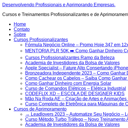
Ir
Desenvolvendo Profissionais e Aprimorando Empresas.
para
Cursos e Treinamentos Profissionalizantes e de Aprimoramen
o
conteúdo
Home
Contato
Sobre
Cursos Profissionalizantes
Fórmula Negócio OnIine – Promo Hoje 347 em 12
MENTORIA PLR 50K ➡️ Como Ganhar Dinheiro 
Cursos Profissionalizantes Ramo da Beleza
Academia de Investidores da Bolsa de Valores
Apple Specialist – Fature Alto Consertando iPhon
Bronzeadora Independente 2023 – Como Ganhar D
Como Cachear os Cabelos – Saiba Como Ganhar M
Como Ganhar Dinheiro com Energia Solar
Curso de Comandos Elétricos – Elétrica Industrial
CODEFLIX XD – ESCOLA DE DESIGNER KIDS
Mão Na Roda AE – Criação de Artes e Animações 
Curso Completo de Eletrônica para Máquinas de 
Cursos de Aprimoramento
→ Leadlovers 2023 – Automatize Seu Negócio – 
Curso Método Turbo Tráfego – Novo Treinamento 
Academia de Investidores da Bolsa de Valores