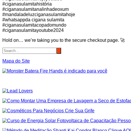
#ciganasulamitahistória
#ciganasulamitanalinhadeoxum
#mandaladeluzciganasulamitahoje
#whatsappda cigana sulamita
#ciganasulamitacopadomundo
#ciganasulamitayoutube2024
Hold on… we’re taking you to the secure checkout page. 🚀
Mapa do Site