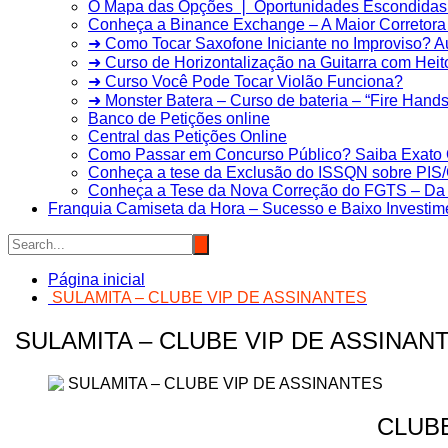
O Mapa das Opções ❘ Oportunidades Escondidas 
Conheça a Binance Exchange – A Maior Corretora 
➜ Como Tocar Saxofone Iniciante no Improviso? 
➜ Curso de Horizontalização na Guitarra com Heit
➜ Curso Você Pode Tocar Violão Funciona?
➜ Monster Batera – Curso de bateria – “Fire Hands”
Banco de Petições online
Central das Petições Online
Como Passar em Concurso Público? Saiba Exato 
Conheça a tese da Exclusão do ISSQN sobre PI
Conheça a Tese da Nova Correção do FGTS – Da T
Franquia Camiseta da Hora – Sucesso e Baixo Investim
Página inicial
SULAMITA – CLUBE VIP DE ASSINANTES
SULAMITA – CLUBE VIP DE ASSINAN
CLUBE