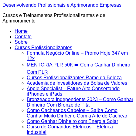
Ir
Desenvolvendo Profissionais e Aprimorando Empresas.
para
Cursos e Treinamentos Profissionalizantes e de
o
Aprimoramento
conteúdo
Home
Contato
Sobre
Cursos Profissionalizantes
Fórmula Negócio OnIine – Promo Hoje 347 em
12x
MENTORIA PLR 50K ➡️ Como Ganhar Dinheiro
Com PLR
Cursos Profissionalizantes Ramo da Beleza
Academia de Investidores da Bolsa de Valores
Apple Specialist – Fature Alto Consertando
iPhones e iPads
Bronzeadora Independente 2023 – Como Ganhar
Dinheiro Com Bronze de Fita
Como Cachear os Cabelos – Saiba Como
Ganhar Muito Dinheiro Com a Arte de Cachear
Como Ganhar Dinheiro com Energia Solar
Curso de Comandos Elétricos – Elétrica
Industrial