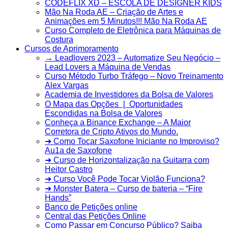
CODEFLIX XD – ESCOLA DE DESIGNER KIDS
Mão Na Roda AE – Criação de Artes e
Animações em 5 Minutos!!! Mão Na Roda AE
Curso Completo de Eletrônica para Máquinas de
Costura
Cursos de Aprimoramento
→ Leadlovers 2023 – Automatize Seu Negócio –
Lead Lovers a Máquina de Vendas
Curso Método Turbo Tráfego – Novo Treinamento
Alex Vargas
Academia de Investidores da Bolsa de Valores
O Mapa das Opções ❘ Oportunidades
Escondidas na Bolsa de Valores
Conheça a Binance Exchange – A Maior
Corretora de Cripto Ativos do Mundo.
➜ Como Tocar Saxofone Iniciante no Improviso?
Au1a de Saxofone
➜ Curso de Horizontalização na Guitarra com
Heitor Castro
➜ Curso Você Pode Tocar Violão Funciona?
➜ Monster Batera – Curso de bateria – “Fire
Hands”‎
Banco de Petições online
Central das Petições Online
Como Passar em Concurso Público? Saiba