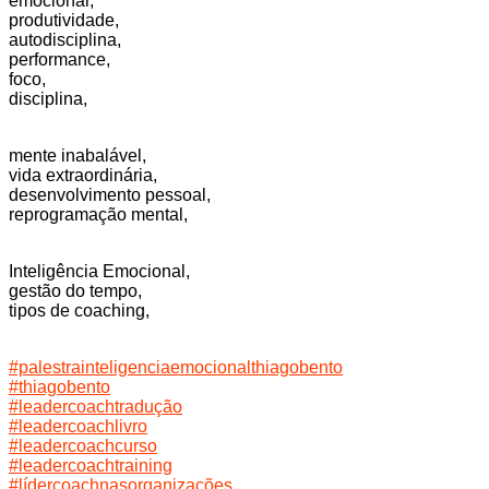
emocional,
produtividade,
autodisciplina,
performance,
foco,
disciplina,
mente inabalável,
vida extraordinária,
desenvolvimento pessoal,
reprogramação mental,
Inteligência Emocional,
gestão do tempo,
tipos de coaching,
#palestrainteligenciaemocionalthiagobento
#thiagobento
#leadercoachtradução
#leadercoachlivro
#leadercoachcurso
#leadercoachtraining
#lídercoachnasorganizações